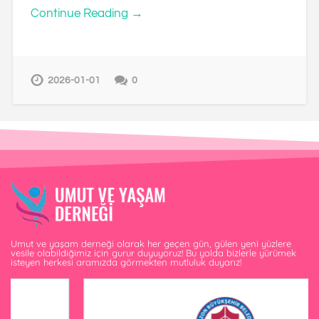
Continue Reading →
2026-01-01
0
Umut ve yaşam derneği olarak her geçen gün, gülen yeni yüzlere
vesile olabildiğimiz için gurur duyuyoruz! Bu yolda bizlerle yürümek
isteyen herkesi aramızda görmekten mutluluk duyarız!