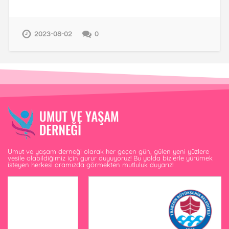
2023-08-02
0
Umut ve yaşam derneği olarak her geçen gün, gülen yeni yüzlere
vesile olabildiğimiz için gurur duyuyoruz! Bu yolda bizlerle yürümek
isteyen herkesi aramızda görmekten mutluluk duyarız!