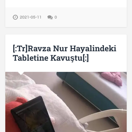
2021-05-11
0
[:tr]Ravza Nur Hayalindeki
Tabletine Kavuştu[:]