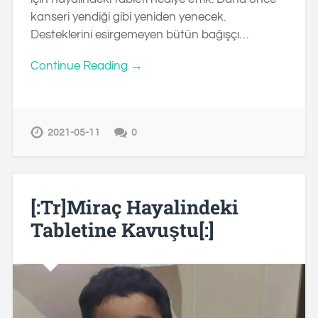
kanseri yendiği gibi yeniden yenecek.
Desteklerini esirgemeyen bütün bağışçı…
Continue Reading →
2021-05-11
0
[:tr]Miraç Hayalindeki
Tabletine Kavuştu[:]