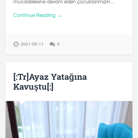
mücadelesine devam eden çocuklarımızın…
Continue Reading →
2021-05-11
0
[:tr]Ayaz Yatağına
Kavuştu[:]