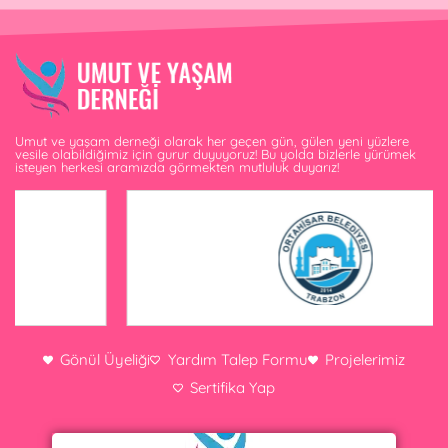
Umut ve yaşam derneği olarak her geçen gün, gülen yeni yüzlere
vesile olabildiğimiz için gurur duyuyoruz! Bu yolda bizlerle yürümek
isteyen herkesi aramızda görmekten mutluluk duyarız!
Gönül Üyeliği
Yardım Talep Formu
Projelerimiz
Sertifika Yap