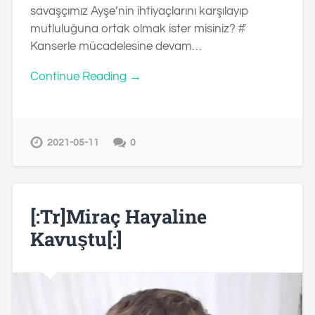
savaşçımız Ayşe’nin ihtiyaçlarını karşılayıp
mutluluğuna ortak olmak ister misiniz? #̆
Kanserle mücadelesine devam…
Continue Reading →
2021-05-11
0
[:tr]Miraç Hayaline
Kavuştu[:]