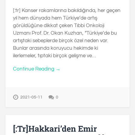
[:tr] Kanser rakamlarına bakıldığında, her geçen
yıl hem dünyada hem Türkiye’de artış
görüldüğüne dikkat çeken Tıbbi Onkoloji
Uzmanı Prof. Dr. Okan Kuzhan, “Türkiye’de bu
artıştaki sebeplerde birçok özel neden var.
Bunlar arasında koruyucu hekimde ki
ilerlemeler, tıptaki birçok gelişme ve…
Continue Reading →
2021-05-11
0
[:tr]Hakkari’den Emir