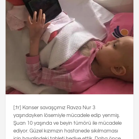
[:tr] Kanser savaşçımız Ravza Nur 3
yaşındayken lösemiyle mücadele edip yenmiş.
Şuan 10 yaşında ve beyin tümörü ile mücadele
ediyor. Güzel kızımızın hastanede sıkılmaması
için hayalindeki tableti hediye ettik. Daha önce