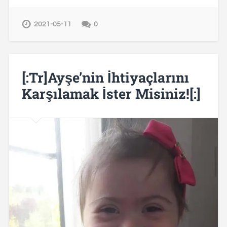
2021-05-11
0
[:tr]Ayşe’nin İhtiyaçlarını
Karşılamak İster Misiniz![:]