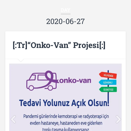
DAY
2020-06-27
[:tr]“Onko-Van” Projesi[:]