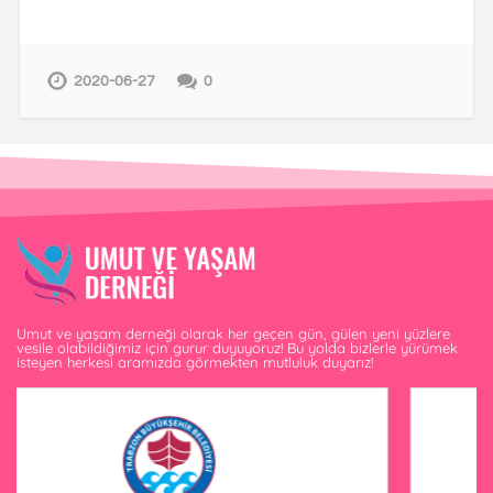
2020-06-27
0
Umut ve yaşam derneği olarak her geçen gün, gülen yeni yüzlere
vesile olabildiğimiz için gurur duyuyoruz! Bu yolda bizlerle yürümek
isteyen herkesi aramızda görmekten mutluluk duyarız!