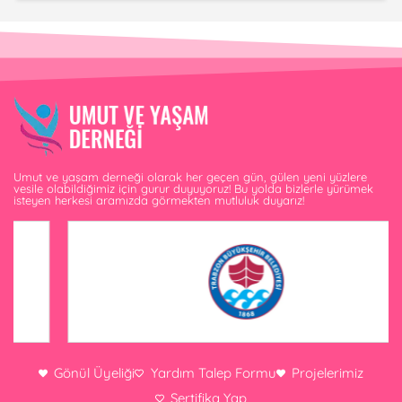
Umut ve yaşam derneği olarak her geçen gün, gülen yeni yüzlere
vesile olabildiğimiz için gurur duyuyoruz! Bu yolda bizlerle yürümek
isteyen herkesi aramızda görmekten mutluluk duyarız!
Gönül Üyeliği
Yardım Talep Formu
Projelerimiz
Sertifika Yap