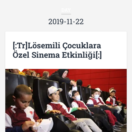
DAY
2019-11-22
[:tr]Lösemili Çocuklara
Özel Sinema Etkinliği[:]