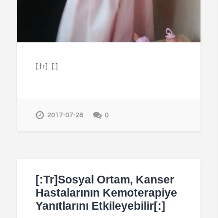
[:tr] [:]
2017-07-28
0
[:tr]Sosyal Ortam, Kanser
Hastalarının Kemoterapiye
Yanıtlarını Etkileyebilir[:]