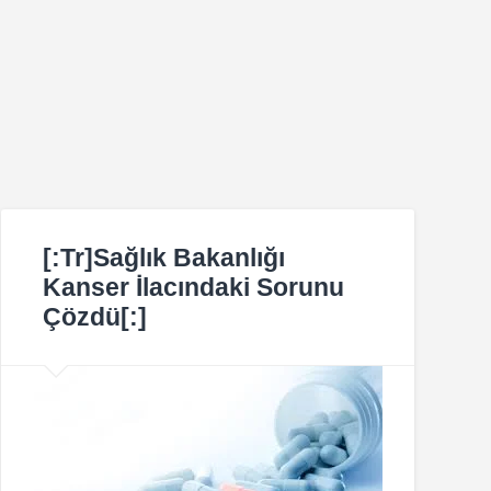
[:tr]Sağlık Bakanlığı
Kanser İlacındaki Sorunu
Çözdü[:]