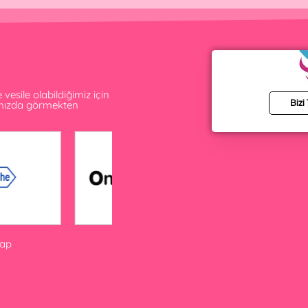
esile olabildiğimiz için
amızda görmekten
Bizi
Yap