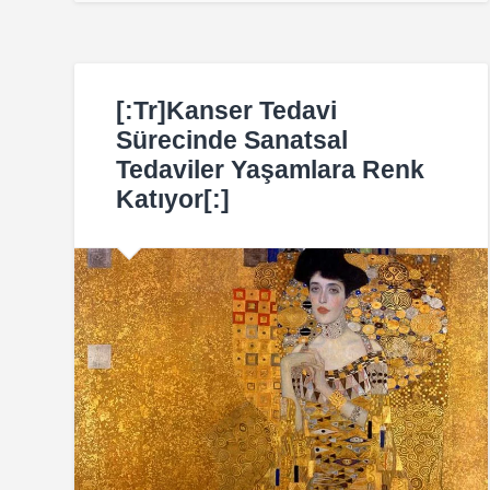
[:tr]Kanser Tedavi
Sürecinde Sanatsal
Tedaviler Yaşamlara Renk
Katıyor[:]