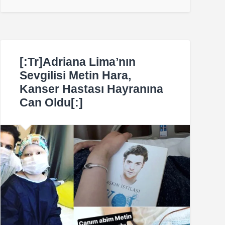
[:tr]Adriana Lima’nın
Sevgilisi Metin Hara,
Kanser Hastası Hayranına
Can Oldu[:]