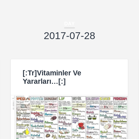
DAY
2017-07-28
[:tr]Vitaminler Ve
Yararları…[:]