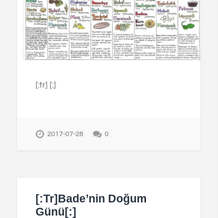
[:tr] [:]
2017-07-28
0
[:tr]Bade’nin Doğum
Günü[:]