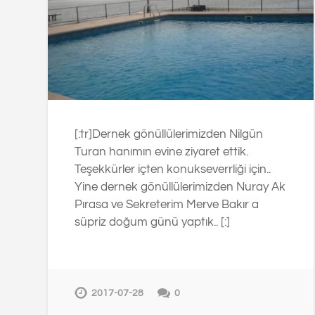
[:tr]Dernek gönüllülerimizden Nilgün
Turan hanımın evine ziyaret ettik.
Teşekkürler içten konukseverrliği için..
Yine dernek gönüllülerimizden Nuray Ak
Pırasa ve Sekreterim Merve Bakır a
süpriz doğum günü yaptık.. [:]
2017-07-28
0