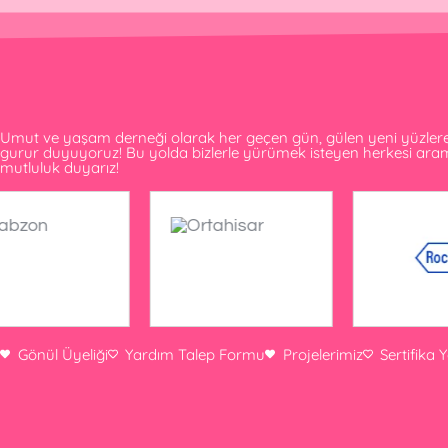
Umut ve yaşam derneği olarak her geçen gün, gülen yeni yüzlere v
gurur duyuyoruz! Bu yolda bizlerle yürümek isteyen herkesi ar
mutluluk duyarız!
Gönül Üyeliği
Yardım Talep Formu
Projelerimiz
Sertifika 