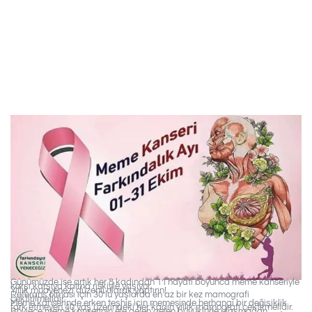
Oluşturuyor. Tüm
Kanser Hastalarının
Ise %20’sini Tehdit
Ediyor.
Günümüzde ise artık her 8 kadından 1’i hayatı boyunca meme kanseriyle
karşı karşıya kalma riskiyle yaşıyor.
Yıllık muayenezi düzenli olarak yaptırın!
Referans olması için 30’lu yaşlarda en az bir kez mamografi
çektirilmelidir.
Meme kanserinde erken teşhis için memesinde herhangi bir değişiklik
fark etmeyen 40 yaş üzerindeki her kadın yıllık mamografi çektirmelidir.
Böylece meme kanserinin ele gelen gelen büyüklüğe ulaşmadan