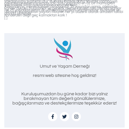
yakalanması mümkün olur. Bununla birlikte daha sonraki mamografi
çekimlerine referans olması için 30’lu yaşlarda en az bir mamografi
çektirilerek filmin saklanması önerilmektedir.
Ailesinde hiç meme kanseri olmayanlar 35 yaşından sonra, ailesinde
kanser öyküsü bulunanlar ve genetik meme kanseri riski altında olanlar
ise 25 yaşından sonra ilk ultrasonografilerini yaptırmalıdır. Bu kişiler ilk
ultrason yaptırdıkları yaştan itibaren her yıl düzenli olarak ultrason takibi
altında olmalıdır.
Kanserden değil geç kalmaktan kork !
[:]
Umut ve Yaşam Derneği
resmi web sitesine hoş geldiniz!
Kuruluşumuzdan bu güne kadar bizi yalnız
bırakmayan tüm değerli gönüllülerimize,
bağışçılarımıza ve destekçilerimize teşekkür ederiz!