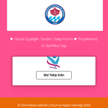
Gönül Üyeliği
Yardım Talep Formu
Projelerimiz
Sertifika Yap
Bizi Takip Edin
© Tüm hakları saklıdır | Umut ve Yaşam Derneği 2024