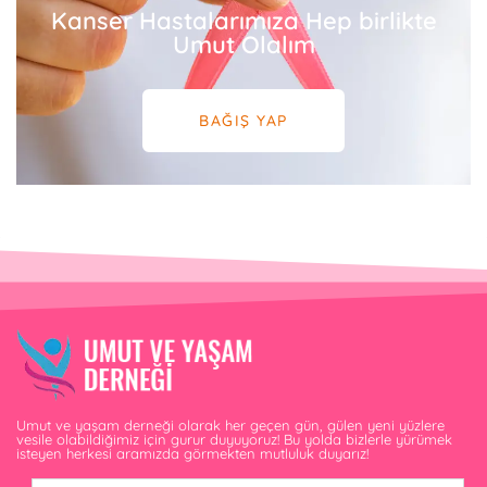
Kanser Hastalarımıza Hep birlikte
Umut Olalım
BAĞIŞ YAP
Umut ve yaşam derneği olarak her geçen gün, gülen yeni yüzlere
vesile olabildiğimiz için gurur duyuyoruz! Bu yolda bizlerle yürümek
isteyen herkesi aramızda görmekten mutluluk duyarız!