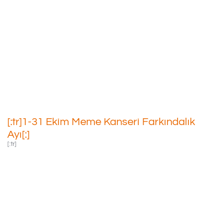
[:tr]1-31 Ekim Meme Kanseri
Farkındalık Ayı[:]
03/10/2023
[:tr]1-31 Ekim Meme Kanseri Farkındalık
Ayı[:]
[:tr]
Meme Kanseri
Kadınlarda Görülen
Kanserlerin %33’ünü