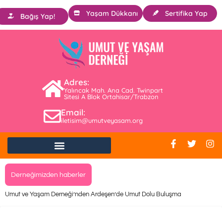
Yaşam Dükkanı
Sertifika Yap
Bağış Yap!
Adres:
Yalıncak Mah. Ana Cad. Twinpart
Sitesi A Blok Ortahisar/Trabzon
Email:
iletisim@umutveyasam.org
Derneğimizden haberler
Umut ve Yaşam Derneği’nden Ardeşen’de Umut Dolu Buluşma